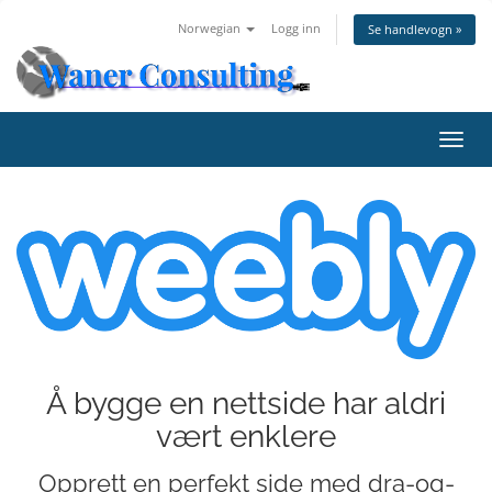
Norwegian
Logg inn
Se handlevogn »
Bytt
navig
Å bygge en nettside har aldri
vært enklere
Opprett en perfekt side med dra-og-