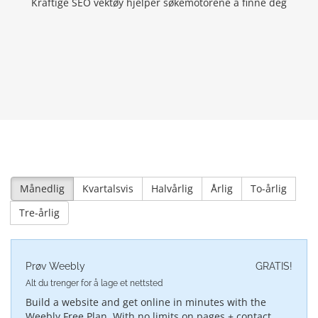
Kraftige SEO vektøy hjelper søkemotorene å finne deg
Månedlig
Kvartalsvis
Halvårlig
Årlig
To-årlig
Tre-årlig
Prøv Weebly
GRATIS!
Alt du trenger for å lage et nettsted
Build a website and get online in minutes with the
Weebly Free Plan. With no limits on pages + contact