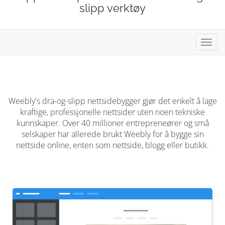
slipp verktøy
Bytt
navig
Weebly's dra-og-slipp nettsidebygger gjør det enkelt å lage
kraftige, professjonelle nettsider uten noen tekniske
kunnskaper. Over 40 millioner entrepreneører og små
selskaper har allerede brukt Weebly for å bygge sin
nettside online, enten som nettside, blogg eller butikk.