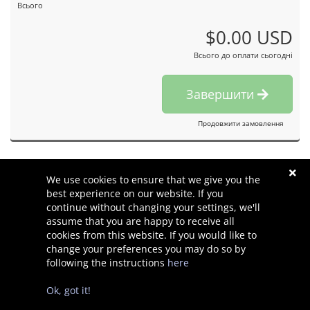
Всього
$0.00 USD
Всього до оплати сьогодні
Завершити
Продовжити замовлення
We use cookies to ensure that we give you the
Powered by
WHMCompleteSolution
best experience on our website. If you
continue without changing your settings, we'll
assume that you are happy to receive all
cookies from this website. If you would like to
change your preferences you may do so by
following the instructions
here
Авторське право © 2026 Waner Designs. Всі права
Ok, got it!
захищені.