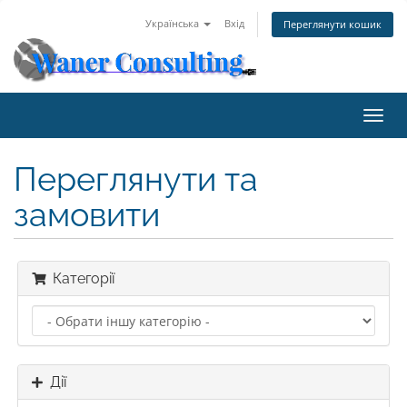
Українська
Вхід
Переглянути кошик
Пере
наві
Переглянути та
замовити
Категорії
Дії