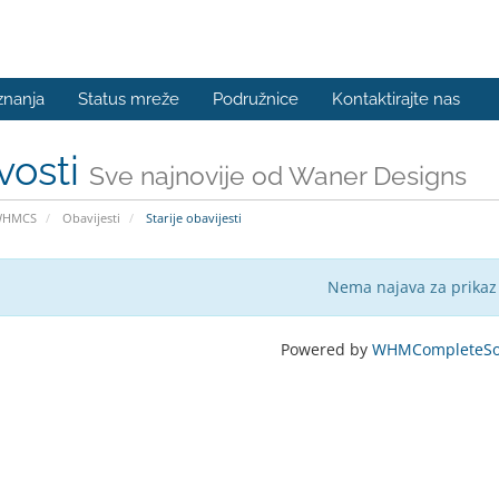
znanja
Status mreže
Podružnice
Kontaktirajte nas
vosti
Sve najnovije od Waner Designs
WHMCS
Obavijesti
Starije obavijesti
Nema najava za prikaz
Powered by
WHMCompleteSol