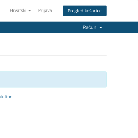
Hrvatski
Prijava
Pregled košarice
Račun
ution