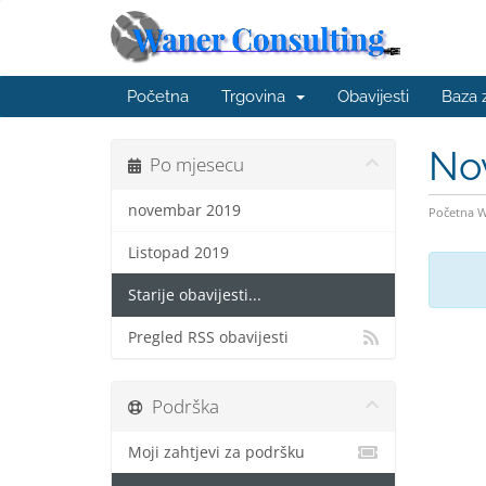
Početna
Trgovina
Obavijesti
Baza 
No
Po mjesecu
novembar 2019
Početna 
Listopad 2019
Starije obavijesti...
Pregled RSS obavijesti
Podrška
Moji zahtjevi za podršku